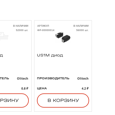
В НАЛИЧИИ
АРТИКУЛ
В НАЛИЧИИ
АРТИКУЛ
52000 шт.
ФР-00000014
56000 шт.
ФР-00000021
од
US1M диод
293D4
3 47uF
B тант
конден
Olitech
Olitech
ТЕЛЬ
ПРОИЗВОДИТЕЛЬ
ПРОИЗВО
0.8 ₽
4.2 ₽
ЦЕНА
ЦЕНА
ОРЗИНУ
В КОРЗИНУ
В 