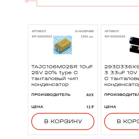
АРТИКУЛ
В НАЛИЧИИ
АРТИКУЛ
ФР-00000002
1000 шт.
ФР-00000005
TAJC106M025R 10uF
293D336X9
25V 20% type C
3 33uF 10V
танталовый чип
C танталов
конденсатор
конденсато
AVX
ПРОИЗВОДИТЕЛЬ
ПРОИЗВОДИТЕ
12 ₽
ЦЕНА
ЦЕНА
В КОРЗИНУ
В КОР