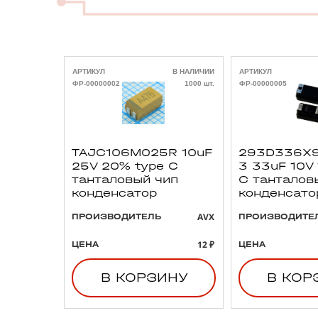
АРТИКУЛ
В НАЛИЧИИ
АРТИКУЛ
ФР-00000002
1000 шт.
ФР-00000005
TAJC106M025R 10uF
293D336X9
25V 20% type C
3 33uF 10V
танталовый чип
C танталов
конденсатор
конденсато
AVX
ПРОИЗВОДИТЕЛЬ
ПРОИЗВОДИТЕ
12 ₽
ЦЕНА
ЦЕНА
В КОРЗИНУ
В КОР