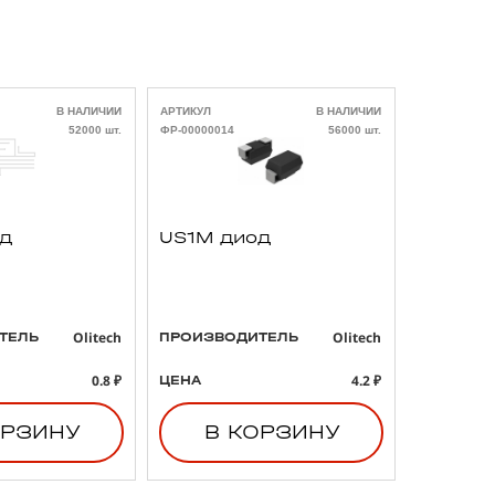
В НАЛИЧИИ
АРТИКУЛ
В НАЛИЧИИ
АРТИКУЛ
52000 шт.
ФР-00000014
56000 шт.
ФР-00000021
од
US1M диод
293D4
3 47uF
B тант
конден
Olitech
Olitech
ТЕЛЬ
ПРОИЗВОДИТЕЛЬ
ПРОИЗВО
0.8 ₽
4.2 ₽
ЦЕНА
ЦЕНА
ОРЗИНУ
В КОРЗИНУ
В 