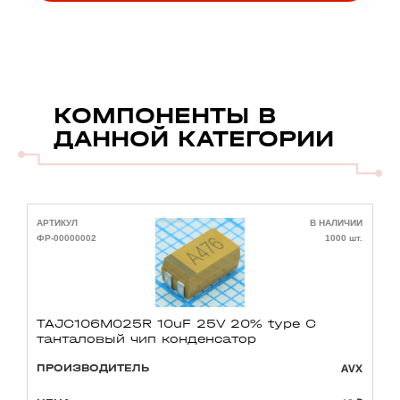
КОМПОНЕНТЫ В
ДАННОЙ КАТЕГОРИИ
АРТИКУЛ
В НАЛИЧИИ
А
ФР-00000002
1000 шт.
Ф
TAJC106M025R 10uF 25V 20% type C
танталовый чип конденсатор
AVX
ПРОИЗВОДИТЕЛЬ