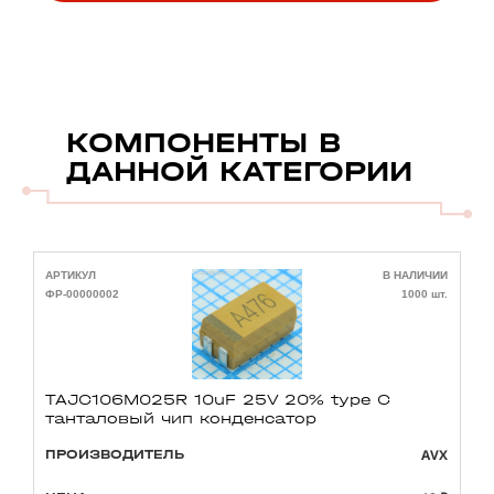
КОМПОНЕНТЫ В
ДАННОЙ КАТЕГОРИИ
АРТИКУЛ
В НАЛИЧИИ
А
ФР-00000002
1000 шт.
Ф
TAJC106M025R 10uF 25V 20% type C
танталовый чип конденсатор
AVX
ПРОИЗВОДИТЕЛЬ