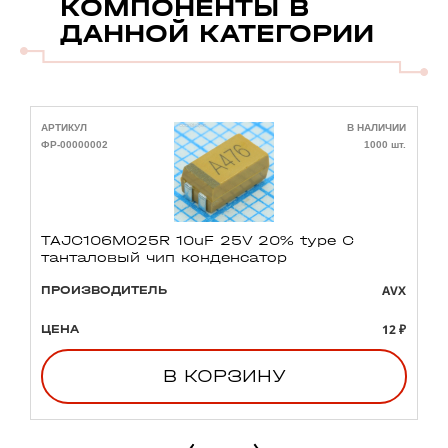
КОМПОНЕНТЫ В
ДАННОЙ КАТЕГОРИИ
АРТИКУЛ
В НАЛИЧИИ
А
ФР-00000002
1000 шт.
Ф
TAJC106M025R 10uF 25V 20% type C
танталовый чип конденсатор
AVX
ПРОИЗВОДИТЕЛЬ
12 ₽
ЦЕНА
В КОРЗИНУ