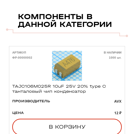
КОМПОНЕНТЫ В
ДАННОЙ КАТЕГОРИИ
АРТИКУЛ
В НАЛИЧИИ
А
ФР-00000002
1000 шт.
Ф
TAJC106M025R 10uF 25V 20% type C
танталовый чип конденсатор
AVX
ПРОИЗВОДИТЕЛЬ
12 ₽
ЦЕНА
В КОРЗИНУ