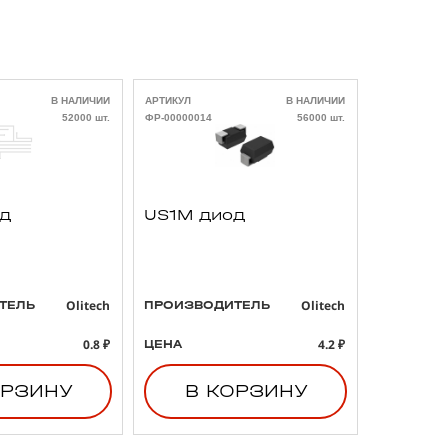
В НАЛИЧИИ
АРТИКУЛ
В НАЛИЧИИ
АРТИКУЛ
52000 шт.
ФР-00000014
56000 шт.
ФР-00000021
од
US1M диод
293D4
3 47uF
B тант
конден
Olitech
Olitech
ТЕЛЬ
ПРОИЗВОДИТЕЛЬ
ПРОИЗВО
0.8 ₽
4.2 ₽
ЦЕНА
ЦЕНА
ОРЗИНУ
В КОРЗИНУ
В 