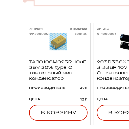
АРТИКУЛ
В НАЛИЧИИ
АРТИКУЛ
ФР-00000002
1000 шт.
ФР-00000005
TAJC106M025R 10uF
293D336X9
25V 20% type C
3 33uF 10V
танталовый чип
C танталов
конденсатор
конденсато
AVX
ПРОИЗВОДИТЕЛЬ
ПРОИЗВОДИТЕ
12 ₽
ЦЕНА
ЦЕНА
В КОРЗИНУ
В КОР