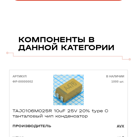
КОМПОНЕНТЫ В
ДАННОЙ КАТЕГОРИИ
АРТИКУЛ
В НАЛИЧИИ
А
ФР-00000002
1000 шт.
Ф
TAJC106M025R 10uF 25V 20% type C
танталовый чип конденсатор
AVX
ПРОИЗВОДИТЕЛЬ