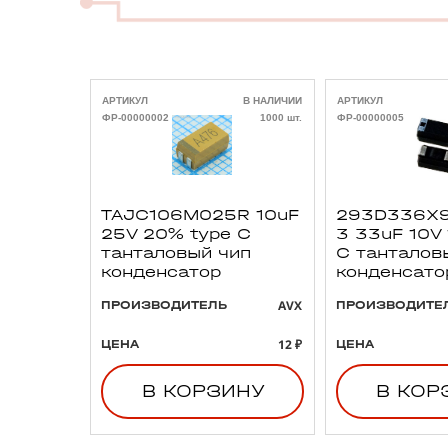
АРТИКУЛ
В НАЛИЧИИ
АРТИКУЛ
ФР-00000002
1000 шт.
ФР-00000005
TAJC106M025R 10uF
293D336X9
25V 20% type C
3 33uF 10V
танталовый чип
C танталов
конденсатор
конденсато
AVX
ПРОИЗВОДИТЕЛЬ
ПРОИЗВОДИТЕ
12 ₽
ЦЕНА
ЦЕНА
В КОРЗИНУ
В КОР