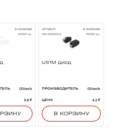
В НАЛИЧИИ
АРТИКУЛ
В НАЛИЧИИ
АРТИКУЛ
52000 шт.
ФР-00000014
56000 шт.
ФР-00000021
од
US1M диод
293D4
3 47uF
B тант
конден
Olitech
Olitech
ТЕЛЬ
ПРОИЗВОДИТЕЛЬ
ПРОИЗВО
0.8 ₽
4.2 ₽
ЦЕНА
ЦЕНА
ОРЗИНУ
В КОРЗИНУ
В 