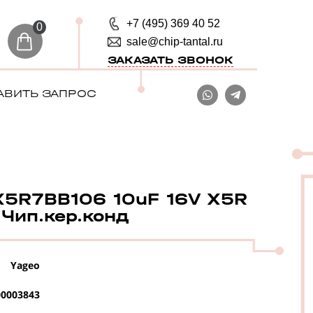
+7 (495) 369 40 52
0
sale@chip-tantal.ru
ЗАКАЗАТЬ ЗВОНОК
АВИТЬ ЗАПРОС
5R7BB106 10uF 16V X5R
Чип.кер.конд
Yageo
0003843