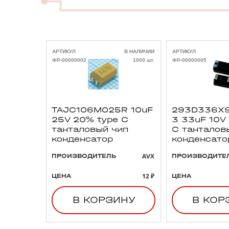
АРТИКУЛ
В НАЛИЧИИ
АРТИКУЛ
ФР-00000002
1000 шт.
ФР-00000005
TAJC106M025R 10uF
293D336X9
25V 20% type C
3 33uF 10V
танталовый чип
C танталов
конденсатор
конденсато
AVX
ПРОИЗВОДИТЕЛЬ
ПРОИЗВОДИТЕ
12 ₽
ЦЕНА
ЦЕНА
В КОРЗИНУ
В КОР