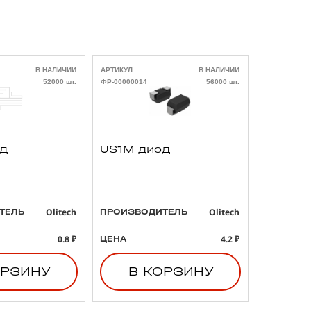
В НАЛИЧИИ
АРТИКУЛ
В НАЛИЧИИ
АРТИКУЛ
52000 шт.
ФР-00000014
56000 шт.
ФР-00000021
од
US1M диод
293D4
3 47uF
B тант
конден
Olitech
Olitech
ТЕЛЬ
ПРОИЗВОДИТЕЛЬ
ПРОИЗВО
0.8 ₽
4.2 ₽
ЦЕНА
ЦЕНА
ОРЗИНУ
В КОРЗИНУ
В 