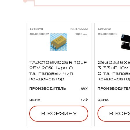
АРТИКУЛ
В НАЛИЧИИ
АРТИКУЛ
ФР-00000002
1000 шт.
ФР-00000005
TAJC106M025R 10uF
293D336X9
25V 20% type C
3 33uF 10V
танталовый чип
C танталов
конденсатор
конденсато
AVX
ПРОИЗВОДИТЕЛЬ
ПРОИЗВОДИТЕ
12 ₽
ЦЕНА
ЦЕНА
В КОРЗИНУ
В КОР