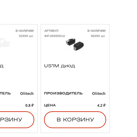
В НАЛИЧИИ
АРТИКУЛ
В НАЛИЧИИ
АРТИКУЛ
52000 шт.
ФР-00000014
56000 шт.
ФР-00000021
од
US1M диод
293D4
3 47uF
B тант
конден
Olitech
Olitech
ТЕЛЬ
ПРОИЗВОДИТЕЛЬ
ПРОИЗВО
0.8 ₽
4.2 ₽
ЦЕНА
ЦЕНА
ОРЗИНУ
В КОРЗИНУ
В 