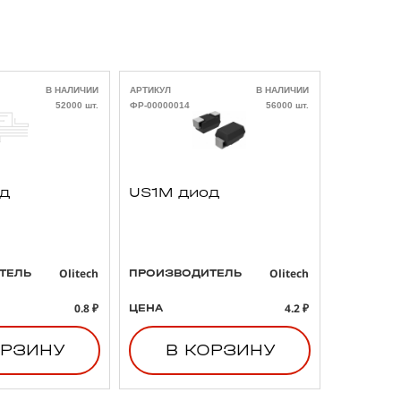
В НАЛИЧИИ
АРТИКУЛ
В НАЛИЧИИ
АРТИКУЛ
52000 шт.
ФР-00000014
56000 шт.
ФР-00000021
од
US1M диод
293D4
3 47uF
B тант
конден
Olitech
Olitech
ТЕЛЬ
ПРОИЗВОДИТЕЛЬ
ПРОИЗВО
0.8 ₽
4.2 ₽
ЦЕНА
ЦЕНА
ОРЗИНУ
В КОРЗИНУ
В 