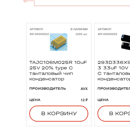
АРТИКУЛ
В НАЛИЧИИ
АРТИКУЛ
ФР-00000002
1000 шт.
ФР-00000005
TAJC106M025R 10uF
293D336X9
25V 20% type C
3 33uF 10V
танталовый чип
C танталов
конденсатор
конденсато
AVX
ПРОИЗВОДИТЕЛЬ
ПРОИЗВОДИТЕ
12 ₽
ЦЕНА
ЦЕНА
В КОРЗИНУ
В КОР