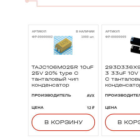
АРТИКУЛ
В НАЛИЧИИ
АРТИКУЛ
ФР-00000002
1000 шт.
ФР-00000005
TAJC106M025R 10uF
293D336X9
25V 20% type C
3 33uF 10V
танталовый чип
C танталов
конденсатор
конденсато
AVX
ПРОИЗВОДИТЕЛЬ
ПРОИЗВОДИТЕ
12 ₽
ЦЕНА
ЦЕНА
В КОРЗИНУ
В КОР