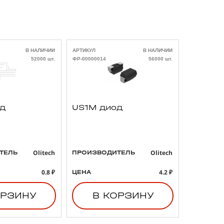
В НАЛИЧИИ
АРТИКУЛ
В НАЛИЧИИ
АРТИКУЛ
52000 шт.
ФР-00000014
56000 шт.
ФР-00000021
од
US1M диод
293D4
3 47uF
B тант
конден
Olitech
Olitech
ТЕЛЬ
ПРОИЗВОДИТЕЛЬ
ПРОИЗВО
0.8 ₽
4.2 ₽
ЦЕНА
ЦЕНА
ОРЗИНУ
В КОРЗИНУ
В 