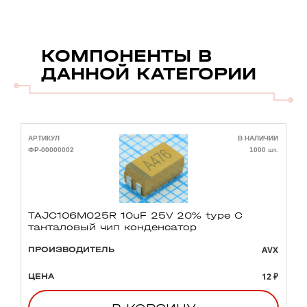
КОМПОНЕНТЫ В
ДАННОЙ КАТЕГОРИИ
АРТИКУЛ
В НАЛИЧИИ
А
ФР-00000002
1000 шт.
Ф
TAJC106M025R 10uF 25V 20% type C
танталовый чип конденсатор
AVX
ПРОИЗВОДИТЕЛЬ
12 ₽
ЦЕНА