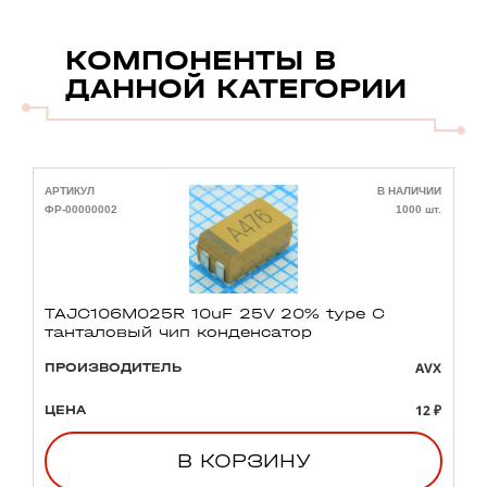
КОМПОНЕНТЫ В
ДАННОЙ КАТЕГОРИИ
АРТИКУЛ
В НАЛИЧИИ
А
ФР-00000002
1000 шт.
Ф
TAJC106M025R 10uF 25V 20% type C
танталовый чип конденсатор
AVX
ПРОИЗВОДИТЕЛЬ
12 ₽
ЦЕНА
В КОРЗИНУ