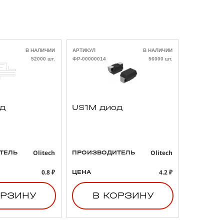
В НАЛИЧИИ
АРТИКУЛ
В НАЛИЧИИ
АРТИКУЛ
52000 шт.
ФР-00000014
56000 шт.
ФР-00000021
од
US1M диод
293D4
3 47uF
B тант
конден
Olitech
Olitech
ТЕЛЬ
ПРОИЗВОДИТЕЛЬ
ПРОИЗВО
0.8 ₽
4.2 ₽
ЦЕНА
ЦЕНА
ОРЗИНУ
В КОРЗИНУ
В 