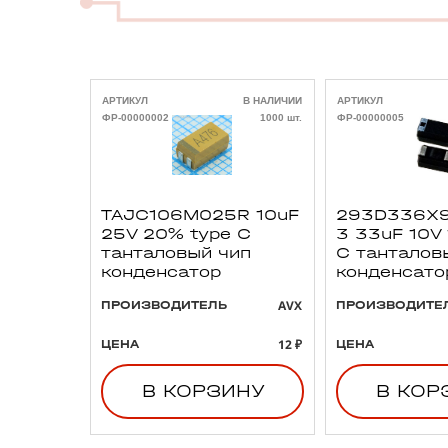
АРТИКУЛ
В НАЛИЧИИ
АРТИКУЛ
ФР-00000002
1000 шт.
ФР-00000005
TAJC106M025R 10uF
293D336X9
25V 20% type C
3 33uF 10V
танталовый чип
C танталов
конденсатор
конденсато
AVX
ПРОИЗВОДИТЕЛЬ
ПРОИЗВОДИТЕ
12 ₽
ЦЕНА
ЦЕНА
В КОРЗИНУ
В КОР