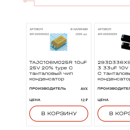
АРТИКУЛ
В НАЛИЧИИ
АРТИКУЛ
ФР-00000002
1000 шт.
ФР-00000005
TAJC106M025R 10uF
293D336X9
25V 20% type C
3 33uF 10V
танталовый чип
C танталов
конденсатор
конденсато
AVX
ПРОИЗВОДИТЕЛЬ
ПРОИЗВОДИТЕ
12 ₽
ЦЕНА
ЦЕНА
В КОРЗИНУ
В КОР