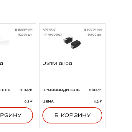
В НАЛИЧИИ
АРТИКУЛ
В НАЛИЧИИ
АРТИКУЛ
52000 шт.
ФР-00000014
56000 шт.
ФР-00000021
од
US1M диод
293D4
3 47uF
B тант
конден
Olitech
Olitech
ТЕЛЬ
ПРОИЗВОДИТЕЛЬ
ПРОИЗВО
0.8 ₽
4.2 ₽
ЦЕНА
ЦЕНА
ОРЗИНУ
В КОРЗИНУ
В 