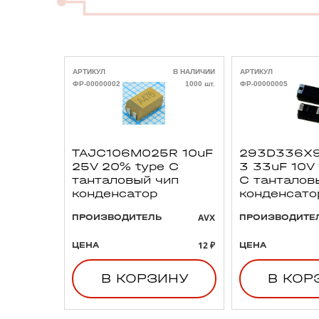
АРТИКУЛ
В НАЛИЧИИ
АРТИКУЛ
ФР-00000002
1000 шт.
ФР-00000005
TAJC106M025R 10uF
293D336X9
25V 20% type C
3 33uF 10V
танталовый чип
C танталов
конденсатор
конденсато
AVX
ПРОИЗВОДИТЕЛЬ
ПРОИЗВОДИТЕ
12 ₽
ЦЕНА
ЦЕНА
В КОРЗИНУ
В КОР