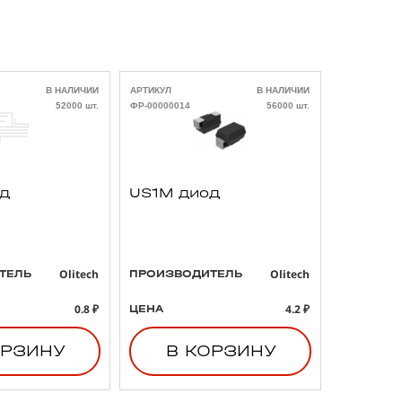
В НАЛИЧИИ
АРТИКУЛ
В НАЛИЧИИ
АРТИКУЛ
52000 шт.
ФР-00000014
56000 шт.
ФР-00000021
од
US1M диод
293D4
3 47uF
B тант
конден
Olitech
Olitech
ТЕЛЬ
ПРОИЗВОДИТЕЛЬ
ПРОИЗВО
0.8 ₽
4.2 ₽
ЦЕНА
ЦЕНА
ОРЗИНУ
В КОРЗИНУ
В 