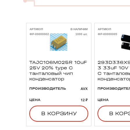
АРТИКУЛ
В НАЛИЧИИ
АРТИКУЛ
ФР-00000002
1000 шт.
ФР-00000005
TAJC106M025R 10uF
293D336X9
25V 20% type C
3 33uF 10V
танталовый чип
C танталов
конденсатор
конденсато
AVX
ПРОИЗВОДИТЕЛЬ
ПРОИЗВОДИТЕ
12 ₽
ЦЕНА
ЦЕНА
В КОРЗИНУ
В КОР