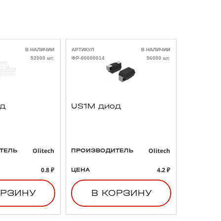
В НАЛИЧИИ
АРТИКУЛ
В НАЛИЧИИ
АРТИКУЛ
52000 шт.
ФР-00000014
56000 шт.
ФР-00000021
од
US1M диод
293D4
3 47uF
B тант
конден
Olitech
Olitech
ТЕЛЬ
ПРОИЗВОДИТЕЛЬ
ПРОИЗВО
0.8 ₽
4.2 ₽
ЦЕНА
ЦЕНА
ОРЗИНУ
В КОРЗИНУ
В 