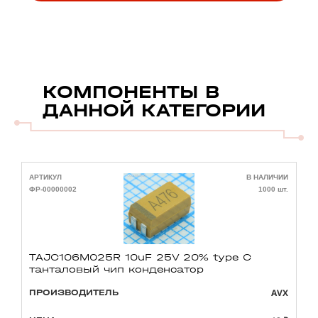
КОМПОНЕНТЫ В
ДАННОЙ КАТЕГОРИИ
АРТИКУЛ
В НАЛИЧИИ
А
ФР-00000002
1000 шт.
Ф
TAJC106M025R 10uF 25V 20% type C
танталовый чип конденсатор
AVX
ПРОИЗВОДИТЕЛЬ