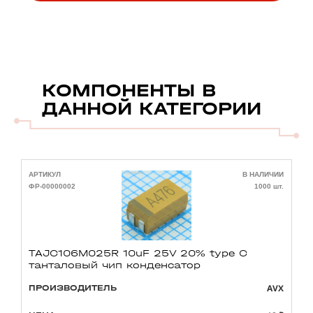
КОМПОНЕНТЫ В
ДАННОЙ КАТЕГОРИИ
АРТИКУЛ
В НАЛИЧИИ
А
ФР-00000002
1000 шт.
Ф
TAJC106M025R 10uF 25V 20% type C
танталовый чип конденсатор
AVX
ПРОИЗВОДИТЕЛЬ