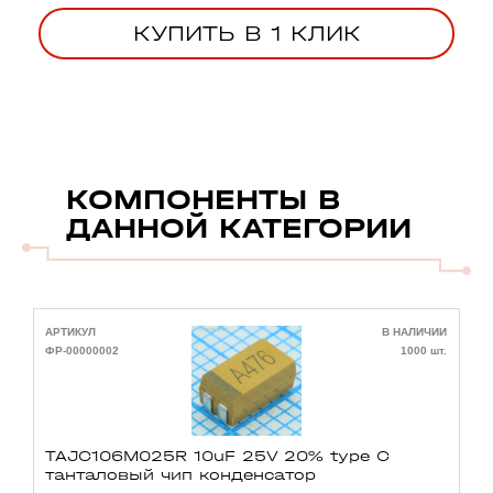
КУПИТЬ В 1 КЛИК
КОМПОНЕНТЫ В
ДАННОЙ КАТЕГОРИИ
АРТИКУЛ
В НАЛИЧИИ
А
ФР-00000002
1000 шт.
Ф
TAJC106M025R 10uF 25V 20% type C
танталовый чип конденсатор