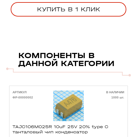
КУПИТЬ В 1 КЛИК
КОМПОНЕНТЫ В
ДАННОЙ КАТЕГОРИИ
АРТИКУЛ
В НАЛИЧИИ
А
ФР-00000002
1000 шт.
Ф
TAJC106M025R 10uF 25V 20% type C
танталовый чип конденсатор