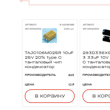
АРТИКУЛ
В НАЛИЧИИ
АРТИКУЛ
ФР-00000002
1000 шт.
ФР-00000005
TAJC106M025R 10uF
293D336X9
25V 20% type C
3 33uF 10V
танталовый чип
C танталов
конденсатор
конденсато
AVX
ПРОИЗВОДИТЕЛЬ
ПРОИЗВОДИТЕ
12 ₽
ЦЕНА
ЦЕНА
В КОРЗИНУ
В КОР