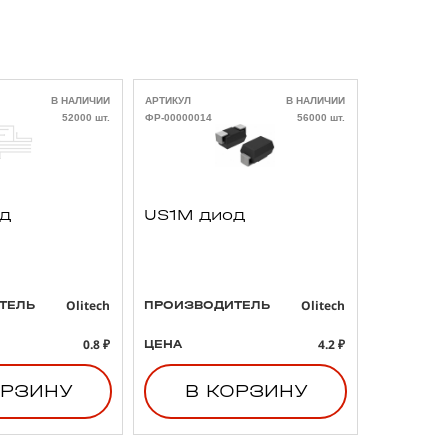
В НАЛИЧИИ
АРТИКУЛ
В НАЛИЧИИ
АРТИКУЛ
52000 шт.
ФР-00000014
56000 шт.
ФР-00000021
од
US1M диод
293D4
3 47uF
B тант
конден
Olitech
Olitech
ТЕЛЬ
ПРОИЗВОДИТЕЛЬ
ПРОИЗВО
0.8 ₽
4.2 ₽
ЦЕНА
ЦЕНА
ОРЗИНУ
В КОРЗИНУ
В 