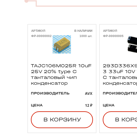
АРТИКУЛ
В НАЛИЧИИ
АРТИКУЛ
ФР-00000002
1000 шт.
ФР-00000005
TAJC106M025R 10uF
293D336X9
25V 20% type C
3 33uF 10V
танталовый чип
C танталов
конденсатор
конденсато
AVX
ПРОИЗВОДИТЕЛЬ
ПРОИЗВОДИТЕ
12 ₽
ЦЕНА
ЦЕНА
В КОРЗИНУ
В КОР