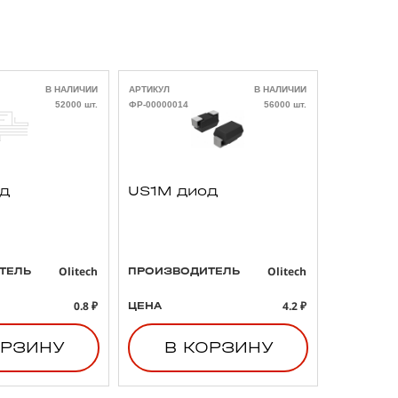
В НАЛИЧИИ
АРТИКУЛ
В НАЛИЧИИ
АРТИКУЛ
52000 шт.
ФР-00000014
56000 шт.
ФР-00000021
од
US1M диод
293D4
3 47uF
B тант
конден
Olitech
Olitech
ТЕЛЬ
ПРОИЗВОДИТЕЛЬ
ПРОИЗВО
0.8 ₽
4.2 ₽
ЦЕНА
ЦЕНА
ОРЗИНУ
В КОРЗИНУ
В 