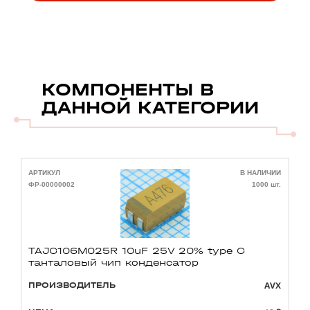
КОМПОНЕНТЫ В
ДАННОЙ КАТЕГОРИИ
АРТИКУЛ
В НАЛИЧИИ
А
ФР-00000002
1000 шт.
Ф
TAJC106M025R 10uF 25V 20% type C
танталовый чип конденсатор
AVX
ПРОИЗВОДИТЕЛЬ