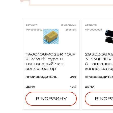
АРТИКУЛ
В НАЛИЧИИ
АРТИКУЛ
ФР-00000002
1000 шт.
ФР-00000005
TAJC106M025R 10uF
293D336X9
25V 20% type C
3 33uF 10V
танталовый чип
C танталов
конденсатор
конденсато
AVX
ПРОИЗВОДИТЕЛЬ
ПРОИЗВОДИТЕ
12 ₽
ЦЕНА
ЦЕНА
В КОРЗИНУ
В КОР