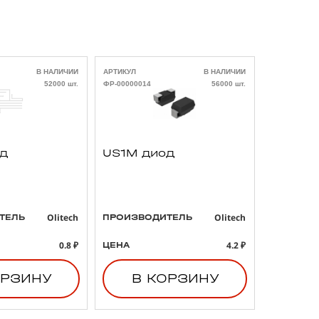
В НАЛИЧИИ
АРТИКУЛ
В НАЛИЧИИ
АРТИКУЛ
52000 шт.
ФР-00000014
56000 шт.
ФР-00000021
од
US1M диод
293D4
3 47uF
B тант
конден
Olitech
Olitech
ТЕЛЬ
ПРОИЗВОДИТЕЛЬ
ПРОИЗВО
0.8 ₽
4.2 ₽
ЦЕНА
ЦЕНА
ОРЗИНУ
В КОРЗИНУ
В 