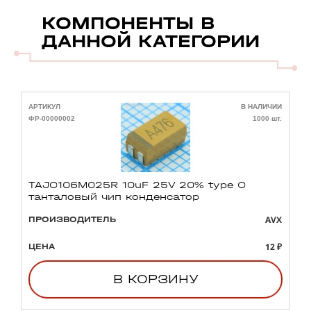
КОМПОНЕНТЫ В
ДАННОЙ КАТЕГОРИИ
АРТИКУЛ
В НАЛИЧИИ
А
ФР-00000002
1000 шт.
Ф
TAJC106M025R 10uF 25V 20% type C
танталовый чип конденсатор
AVX
ПРОИЗВОДИТЕЛЬ
12 ₽
ЦЕНА
В КОРЗИНУ