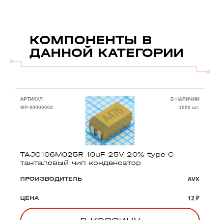
КОМПОНЕНТЫ В
ДАННОЙ КАТЕГОРИИ
АРТИКУЛ
В НАЛИЧИИ
А
ФР-00000002
1000 шт.
Ф
TAJC106M025R 10uF 25V 20% type C
танталовый чип конденсатор
AVX
ПРОИЗВОДИТЕЛЬ
12 ₽
ЦЕНА