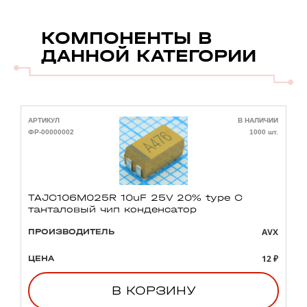
КОМПОНЕНТЫ В
ДАННОЙ КАТЕГОРИИ
АРТИКУЛ
В НАЛИЧИИ
А
ФР-00000002
1000 шт.
Ф
TAJC106M025R 10uF 25V 20% type C
танталовый чип конденсатор
AVX
ПРОИЗВОДИТЕЛЬ
12 ₽
ЦЕНА
В КОРЗИНУ