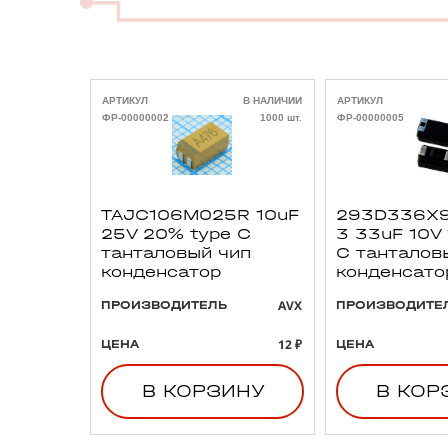
АРТИКУЛ
В НАЛИЧИИ
АРТИКУЛ
ФР-00000002
1000 шт.
ФР-00000005
TAJC106M025R 10uF
293D336X9
25V 20% type C
3 33uF 10V
танталовый чип
C танталов
конденсатор
конденсато
AVX
ПРОИЗВОДИТЕЛЬ
ПРОИЗВОДИТЕ
12 ₽
ЦЕНА
ЦЕНА
В КОРЗИНУ
В КОР