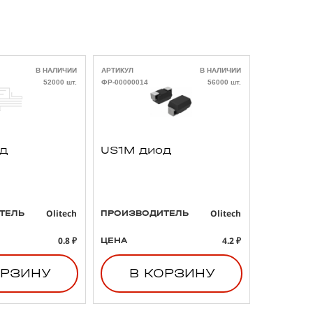
В НАЛИЧИИ
АРТИКУЛ
В НАЛИЧИИ
АРТИКУЛ
52000 шт.
ФР-00000014
56000 шт.
ФР-00000021
од
US1M диод
293D4
3 47uF
B тант
конден
Olitech
Olitech
ТЕЛЬ
ПРОИЗВОДИТЕЛЬ
ПРОИЗВО
0.8 ₽
4.2 ₽
ЦЕНА
ЦЕНА
ОРЗИНУ
В КОРЗИНУ
В 