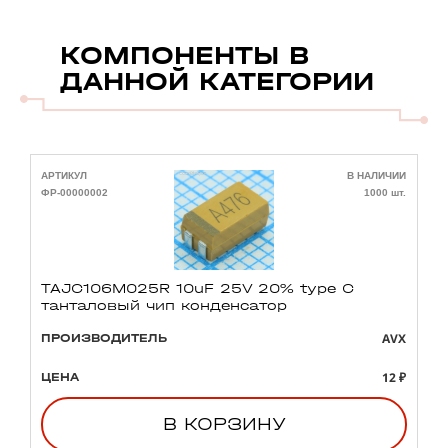
КОМПОНЕНТЫ В
ДАННОЙ КАТЕГОРИИ
АРТИКУЛ
В НАЛИЧИИ
А
ФР-00000002
1000 шт.
Ф
TAJC106M025R 10uF 25V 20% type C
танталовый чип конденсатор
AVX
ПРОИЗВОДИТЕЛЬ
12 ₽
ЦЕНА
В КОРЗИНУ