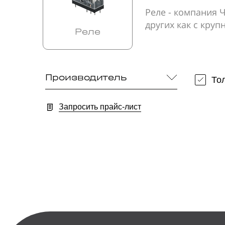
Реле - компания 
других как с кру
Реле
Производитель
То
Запросить прайс-лист
По вашему запросы ничего не найдено!